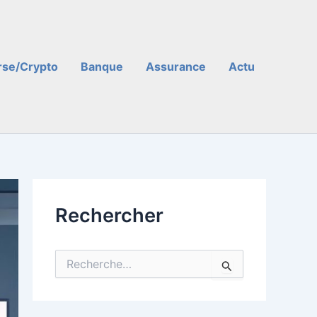
rse/Crypto
Banque
Assurance
Actu
Rechercher
R
e
c
h
e